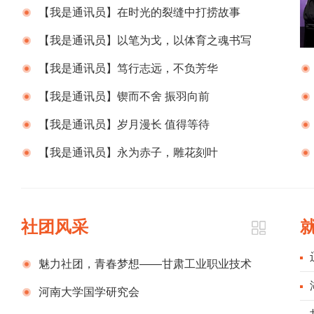
【我是通讯员】在时光的裂缝中打捞故事
【我是通讯员】以笔为戈，以体育之魂书写
时代新章
【我是通讯员】笃行志远，不负芳华
【我是通讯员】锲而不舍 振羽向前
第
【我是通讯员】岁月漫长 值得等待
子
【我是通讯员】永为赤子，雕花刻叶
业
绘
社团风采
魅力社团，青春梦想——甘肃工业职业技术
岗
学院国旗护卫队
河南大学国学研究会
股